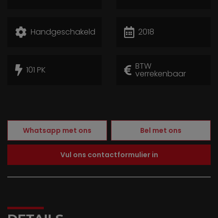
Handgeschakeld
2018
BTW
101 PK
verrekenbaar
Whatsapp met ons
Bel met ons
Vul ons contactformulier in