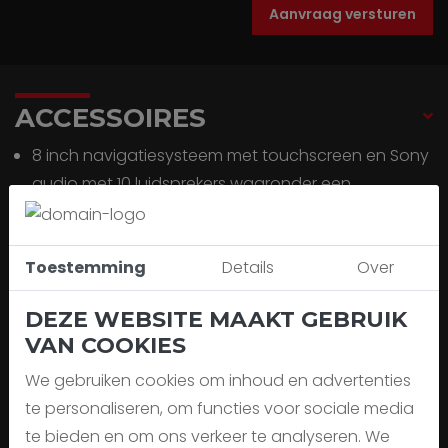
Aanvraag versturen
ACCESSOIRES
8 inch navigatiesysteem met touchscreen en Sony
audio met 10 luidsprekers waaronder een
subwoofer
Airbag bestuurder
Airbag passagier
Toestemming
Details
Over
Airbag(s) hoofd achter
DEZE WEBSITE MAAKT GEBRUIK
Airbag(s) hoofd voor
VAN COOKIES
Airbag(s) side voor
Airco
We gebruiken cookies om inhoud en advertenties
Airconditioning
te personaliseren, om functies voor sociale media
Alarm klasse 1(startblokkering)
te bieden en om ons verkeer te analyseren. We