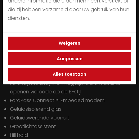
andere informatie die u aan hen heeft verstrekt of
Elektrisch bedienbare portierramen rondom
die zij hebben verzameld door uw gebruik van hun
Elektrisch inklapbare buitenspiegels incl.
diensten.
omgevingsverlichting
Elektrisch verstelbare en verwarmbare
buitenspiegels incl. instapverlichting
Weigeren
Elektrisch verwarmbare voorruit
Elektrische ramen achter
Aanpassen
Elektrische ramen voor
Elektronisch Stabiliteits Programma
Alles toestaan
FordKeyless Entry incl. mogelijkheid om deur te
openen via code op de B-stijl
FordPass Connect™-Embeded modem
Geluidsisolerend glas
Geluidswerende voorruit
Grootlichtassistent
Hill hold