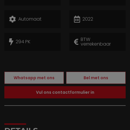
Automaat
2022
BTW
294 PK
verrekenbaar
Whatsapp met ons
Bel met ons
Vul ons contactformulier in