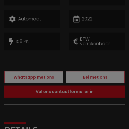
Automaat
2022
BTW
158 PK
verrekenbaar
Whatsapp met ons
Bel met ons
Vul ons contactformulier in