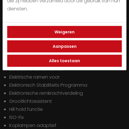
die zij hebben verzameld door uw gebruik van hun
Climate control (digitaal)
diensten.
Cruise control adaptief
Dab
Dakspoiler
Weigeren
Dimlichten automatisch
Draadloze telefoonlader
Aanpassen
Electrische Inklapbare Spiegels
Elektrisch bedienbare ramen
Alles toestaan
Elektrische ramen achter
Elektrische ramen voor
Elektronisch Stabiliteits Programma
Elektronische remkrachtverdeling
Grootlichtassistent
Hill hold functie
ISO-Fix
Koplampen adaptief