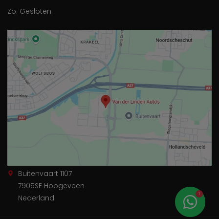
Zo: Gesloten.
Buitenvaart 1107
7905SE Hoogeveen
1
Nederland