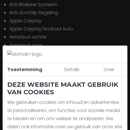
Anti Blokkeer Systeem
Anti doorSlip Regeling
Apple Carplay
Apple Carplay/Android Auto
Armsteun achter
Armsteun voor
Assistentie
Assistentie Pakket
Assistentie Pakket Plus
Toestemming
Details
Over
Autonomous Emergency Braking
DEZE WEBSITE MAAKT GEBRUIK
Bandenspanningscontrolesysteem
VAN COOKIES
Bestuurdersstoel in hoogte verstelbaar
Binnenspiegel automatisch dimmend
We gebruiken cookies om inhoud en advertenties
Bluetooth
te personaliseren, om functies voor sociale media
Bots herkenning systeem
te bieden en om ons verkeer te analyseren. We
Buitenspiegels elektrisch inklapbaar
delen ook informatie over uw gebruik van onze site