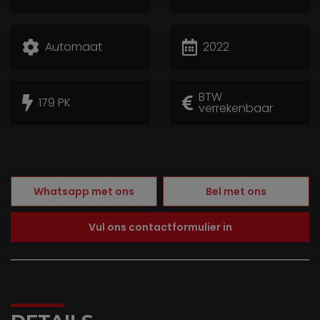
Automaat
2022
BTW
179 PK
verrekenbaar
Whatsapp met ons
Bel met ons
Vul ons contactformulier in