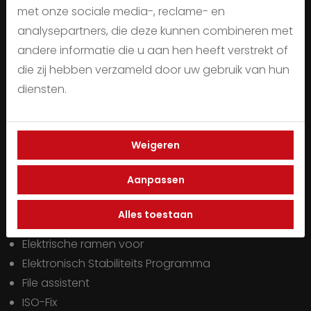
Buitenspiegels elektrisch verstel- en verwarmbaar
met onze sociale media-, reclame- en
Buitenspiegels met verlichting
analysepartners, die deze kunnen combineren met
Centrale deurvergrendeling
andere informatie die u aan hen heeft verstrekt of
Connected services
die zij hebben verzameld door uw gebruik van hun
Cruise control
diensten.
Cruise control adaptief met stop&go
Cruise control adaptief met stop&go en stuurhulp
Weigeren
Dab
Dakrails
Aanpassen
Dimlichten automatisch
Dode hoek assistentie
Alles toestaan
Elektrische ramen achter
Elektrische ramen voor
Elektronisch Stabiliteits Programma
File assistent
ISO-Fix