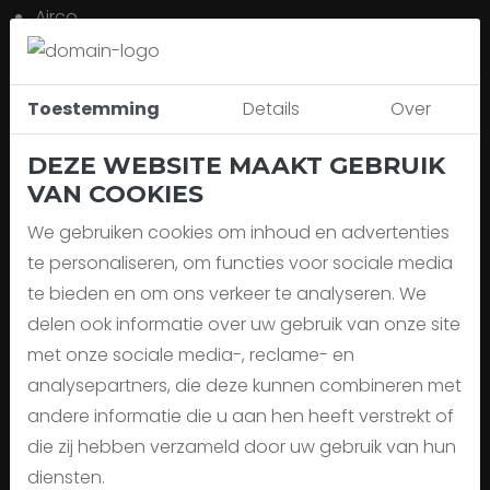
Airco
Airconditioning, handgeschakeld
Alarm klasse 1(startblokkering)
Android Auto
Toestemming
Details
Over
Anti Blokkeer Systeem
DEZE WEBSITE MAAKT GEBRUIK
Anti doorSlip Regeling
VAN COOKIES
Apple Carplay
Apple Carplay/Android Auto
We gebruiken cookies om inhoud en advertenties
Armsteun voor
te personaliseren, om functies voor sociale media
Automatische afstandsregeling
te bieden en om ons verkeer te analyseren. We
Autonomous Emergency Braking
delen ook informatie over uw gebruik van onze site
Bandenspanningscontrolesysteem
met onze sociale media-, reclame- en
Bestuurdersstoel in hoogte verstelbaar
analysepartners, die deze kunnen combineren met
Bluetooth
andere informatie die u aan hen heeft verstrekt of
Boordcomputer
die zij hebben verzameld door uw gebruik van hun
Brake Assist System
diensten.