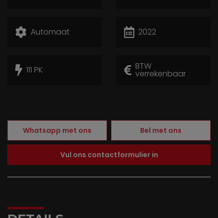
Automaat
2022
BTW
111 PK
verrekenbaar
Whatsapp met ons
Bel met ons
Vul ons contactformulier in