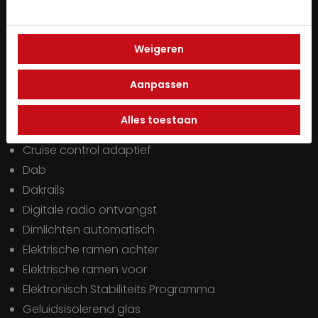
Buitenspiegels elektrisch inklapbaar
Buitenspiegels elektrisch verstel- en verwarmbaar
Weigeren
Buitenspiegels in carrosseriekleur
Bumpers in carrosseriekleur
Aanpassen
Comfort Pakket
Comfort-pakket
Alles toestaan
Connected services
Cruise control adaptief
Dab
Dakrails
Digitale radio ontvangst
Dimlichten automatisch
Elektrische ramen achter
Elektrische ramen voor
Elektronisch Stabiliteits Programma
Geluidsisolerend glas