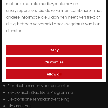
met onze sociale media-, reclame- en
Boordcomputer
analysepartners, die deze kunnen combineren met
Bots herkenning systeem
andere informatie die u aan hen heeft verstrekt of
Brake Assist System
die zij hebben verzameld door uw gebruik van hun
Buitenspiegels elektrisch inklapbaar
diensten.
Buitenspiegels elektrisch verstel- en verwarmbaar
Connected services
Cruise control adaptief
Deny
Dab
Dakrails
Customize
Digitaal dashboard
Dimlichten automatisch
Allow all
Elektrisch bedienbare achterklep met sensorsturing
Elektrische ramen voor en achter
Elektronisch Stabiliteits Programma
Elektronische remkrachtverdeling
File assistent