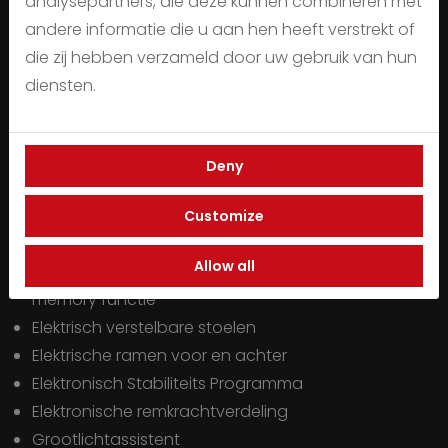
analysepartners, die deze kunnen combineren met
Dab
andere informatie die u aan hen heeft verstrekt of
Dab+
die zij hebben verzameld door uw gebruik van hun
Dark Blue
diensten.
Dimlichten automatisch
Dode hoek assistentie
Dodehoek detector
Deny
Draadloze telefoonlader
El. verstelbaar stuurwiel
Customize
Elektrisch verstelb. bestuurdersstoel met geheugen
Allow all
Elektrisch verstelbare bestuurders stoel met
memory functie
Elektrisch verstelbare stoelen
Elektrische ramen voor en achter
Elektronisch Stabiliteits Programma
Elektronische remkrachtverdeling
Grootlichtassistent